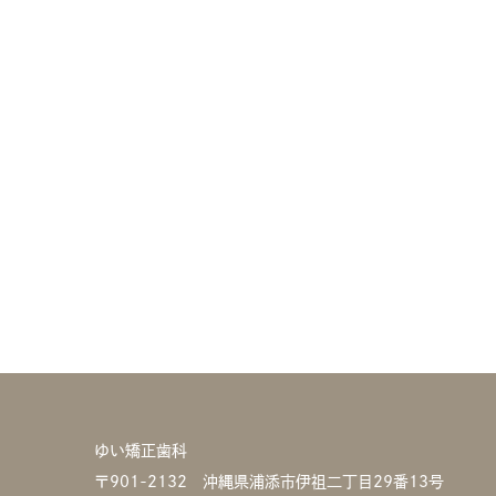
ゆい矯正歯科
〒901-2132 沖縄県浦添市伊祖二丁目29番13号