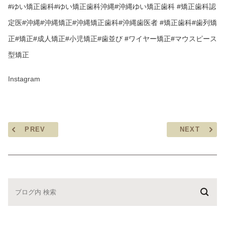
#ゆい矯正歯科
#ゆい矯正歯科沖縄
#沖縄ゆい矯正歯科
#矯正歯科認
定医
#沖縄
#沖縄矯正
#沖縄矯正歯科
#沖縄歯医者
#矯正歯科
#歯列矯
正
#矯正
#成人矯正
#小児矯正
#歯並び
#ワイヤー矯正
#マウスピース
型矯正
Instagram
PREV
NEXT