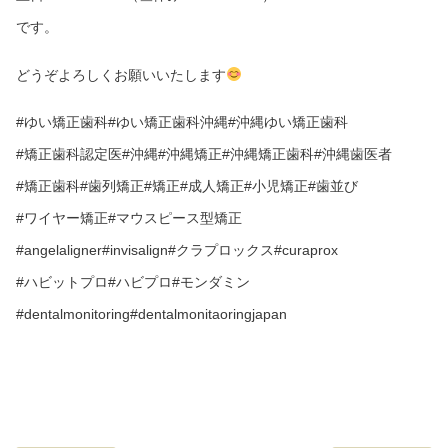
です。
どうぞよろしくお願いいたします
#ゆい矯正歯科#ゆい矯正歯科沖縄#沖縄ゆい矯正歯科
#矯正歯科認定医#沖縄#沖縄矯正#沖縄矯正歯科#沖縄歯医者
#矯正歯科#歯列矯正#矯正#成人矯正#小児矯正#歯並び
#ワイヤー矯正#マウスピース型矯正
#angelaligner#invisalign#クラプロックス#curaprox
#ハビットプロ#ハビプロ#モンダミン
#dentalmonitoring#dentalmonitaoringjapan