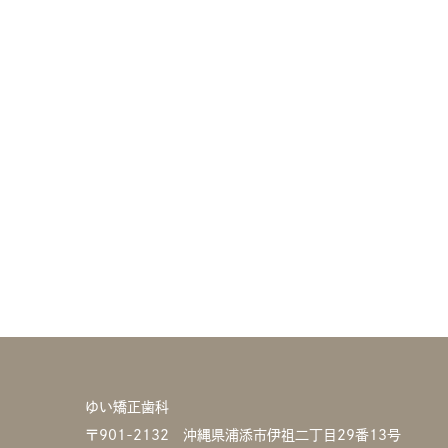
ゆい矯正歯科
〒901-2132 沖縄県浦添市伊祖二丁目29番13号